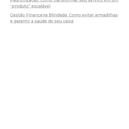
“produto” escalável
Gestão Financeira Blindada: Como evitar armadilhas
e garantir a saúde do seu caixa
Fo
(54)