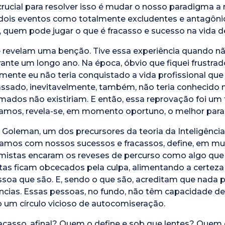
rucial para resolver isso é mudar o nosso paradigma a 
 dois eventos como totalmente excludentes e antagôni
, quem pode jugar o que é fracasso e sucesso na vida 
se revelam uma benção. Tive essa experiência quando 
ante um longo ano. Na época, óbvio que fiquei frustrado
lmente eu não teria conquistado a vida profissional que
 passado, inevitavelmente, também, não teria conhecido
amados não existiriam. E então, essa reprovação foi u
amos, revela-se, em momento oportuno, o melhor para
Goleman, um dos precursores da teoria da Inteligênci
amos com nossos sucessos e fracassos, define, em mui
timistas encaram os reveses de percurso como algo qu
tas ficam obcecados pela culpa, alimentando a certeza
essoa que são. E, sendo o que são, acreditam que nada
âncias. Essas pessoas, no fundo, não têm capacidade de
 um círculo vicioso de autocomiseração.
acasso, afinal? Quem o define e sob que lentes? Quem é