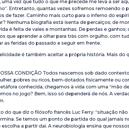
 uma vez que tudo o que me precede me leva a ser aqu
o”. Entretanto, quantas vezes sofremos remoendo o 
 de fazer. Caminho mais curto para o inferno do espírit
near? Nenhuma biografia está isenta de percalços; de m
ida é feita de vales e montanhas. De perdas e ganhos; d
mos que aprender a olhar para trás com orgulho, com t
r as feridas do passado e seguir em frente.
icidade é também aceitar a própria história. Mais do q
OSSA CONDIÇÃO Todos nascemos sob dado contexto s
her, pobres ou ricos, bem-dotados fisicamente ou co
etáfora conhecida, chegamos à vida com uma “mão de c
emos no jogo? Bem, isso só dependerá de nós. A verdad
m.
o do que diz o filósofo francês Luc Ferry: “situação não
rmina. Se temos um ponto de partida do qual jamais n
scolha a partir daí. A neurobiologia ensina que nossos