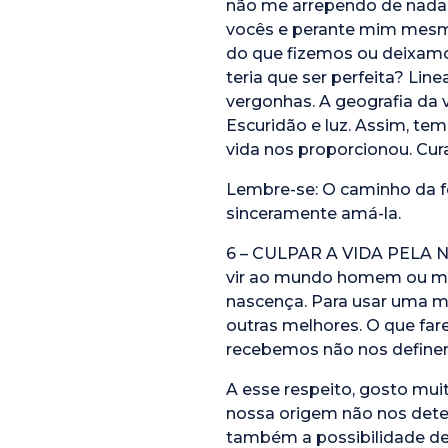
não me arrependo de nada,
vocês e perante mim mesm
do que fizemos ou deixamos
teria que ser perfeita? Li
vergonhas. A geografia da v
Escuridão e luz. Assim, te
vida nos proporcionou. Cura
Lembre-se: O caminho da fel
sinceramente amá-la.
6 – CULPAR A VIDA PELA N
vir ao mundo homem ou mul
nascença. Para usar uma m
outras melhores. O que far
recebemos não nos define
A esse respeito, gosto muit
nossa origem não nos dete
também a possibilidade de e