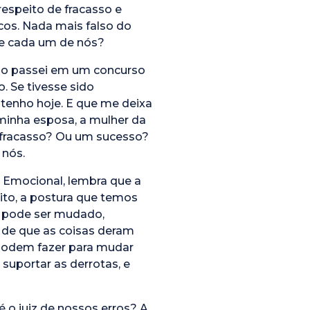
respeito de fracasso e
cos. Nada mais falso do
de cada um de nós?
não passei em um concurso
. Se tivesse sido
 tenho hoje. E que me deixa
 minha esposa, a mulher da
m fracasso? Ou um sucesso?
 nós.
a Emocional, lembra que a
to, a postura que temos
e pode ser mudado,
 de que as coisas deram
 podem fazer para mudar
 suportar as derrotas, e
 o juiz de nossos erros? A