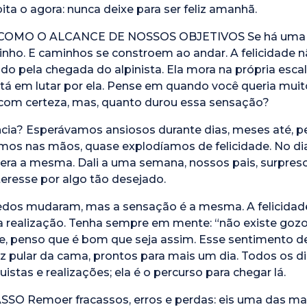
ita o agora: nunca deixe para ser feliz amanhã.
COMO O ALCANCE DE NOSSOS OBJETIVOS Se há uma def
caminho. E caminhos se constroem ao andar. A felicidade
 pela chegada do alpinista. Ela mora na própria escala
stá em lutar por ela. Pense em quando você queria muit
z, com certeza, mas, quanto durou essa sensação?
ncia? Esperávamos ansiosos durante dias, meses até, p
os nas mãos, quase explodíamos de felicidade. No dia
 era a mesma. Dali a uma semana, nossos pais, surpre
eresse por algo tão desejado.
dos mudaram, mas a sensação é a mesma. A felicidade
 realização. Tenha sempre em mente: “não existe gozo
te, penso que é bom que seja assim. Esse sentimento de 
z pular da cama, prontos para mais um dia. Todos os di
istas e realizações; ela é o percurso para chegar lá.
O Remoer fracassos, erros e perdas: eis uma das ma