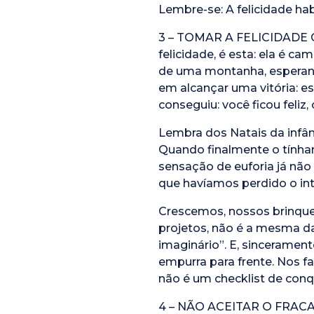
Lembre-se: A felicidade hab
3 – TOMAR A FELICIDADE 
felicidade, é esta: ela é 
de uma montanha, esperando
em alcançar uma vitória: e
conseguiu: você ficou feli
Lembra dos Natais da infâ
Quando finalmente o tínham
sensação de euforia já não
que havíamos perdido o int
Crescemos, nossos brinque
projetos, não é a mesma da
imaginário”. E, sinceramen
empurra para frente. Nos fa
não é um checklist de conqu
4 – NÃO ACEITAR O FRACASS