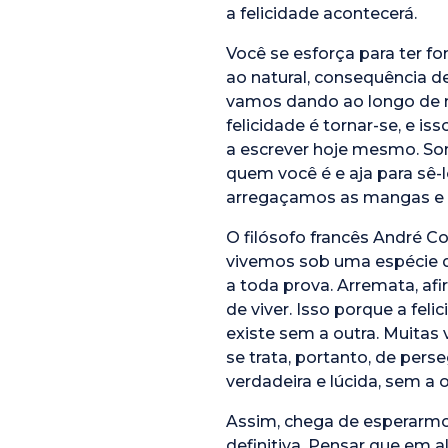
a felicidade acontecerá.
Você se esforça para ter f
ao natural, consequência d
vamos dando ao longo de n
felicidade é tornar-se, e 
a escrever hoje mesmo. So
quem você é e aja para sê-l
arregaçamos as mangas e 
O filósofo francês André C
vivemos sob uma espécie de 
a toda prova. Arremata, af
de viver. Isso porque a fe
existe sem a outra. Muitas ve
se trata, portanto, de per
verdadeira e lúcida, sem a
Assim, chega de esperarmo
definitiva. Pensar que em