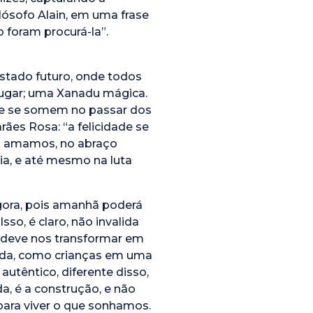
lósofo Alain, em uma frase
foram procurá-la”.
ado futuro, onde todos
lugar; uma Xanadu mágica.
que se somem no passar dos
ães Rosa: “a felicidade se
em amamos, no abraço
ia, e até mesmo na luta
agora, pois amanhã poderá
so, é claro, não invalida
o deve nos transformar em
rada, como crianças em uma
utêntico, diferente disso,
a, é a construção, e não
para viver o que sonhamos.