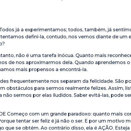
. Todos já a experimentamos; todos, também, já sentim
ntamos defini-la, contudo, nos vemos diante de um en
o?
entanto, não é uma tarefa inócua. Quanto mais reconhe
emos de nos aproximarmos dela. Quando aprendemos o 
ornamos mais propensos a encontrá-la.
udes frequentemente nos separam da felicidade. São p
m obstáculos para sermos realmente felizes. Assim, lis
 não sermos por elas iludidos. Saber evitá-las, pode s
DE Começo com um grande paradoxo: quanto mais corre
rque tentar ser feliz é já não o ser. E por um motivo mu
go que se obtém. Ao contrário disso, ela é AÇÃO. Est