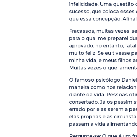
infelicidade. Uma questão c
sucesso, que coloca esses
que essa concepção. Afinal
Fracassos, muitas vezes, 
para o qual me preparei dur
aprovado, no entanto, fata
muito feliz. Se eu tivesse
minha vida, e meus filhos 
Muitas vezes o que lament
O famoso psicólogo Daniel 
maneira como nos relacion
diante da vida. Pessoas o
consertado. Já os pessimis
errado por elas serem a p
elas próprias e as circunst
passam a vida alimentando
Pergunte-se: O que é um fr