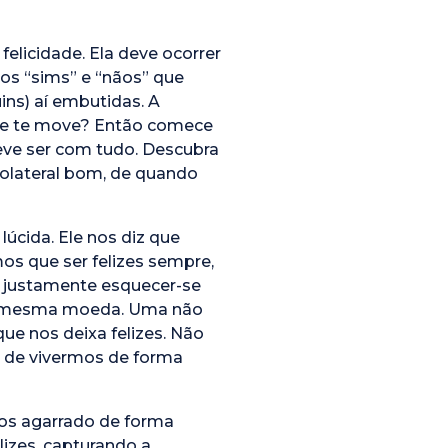
elicidade. Ela deve ocorrer
os “sims” e “nãos” que
ns) aí embutidas. A
 que te move? Então comece
eve ser com tudo. Descubra
 colateral bom, de quando
úcida. Ele nos diz que
mos que ser felizes sempre,
 é justamente esquecer-se
uma mesma moeda. Uma não
 que nos deixa felizes. Não
s de vivermos de forma
mos agarrado de forma
izes, capturando a