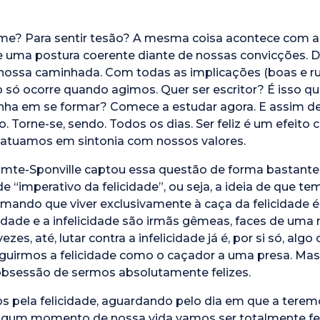
ome? Para sentir tesão? A mesma coisa acontece com a f
e uma postura coerente diante de nossas convicções. D
ossa caminhada. Com todas as implicações (boas e rui
isso só ocorre quando agimos. Quer ser escritor? É isso
nha em se formar? Comece a estudar agora. E assim d
o. Torne-se, sendo. Todos os dias. Ser feliz é um efeito
atuamos em sintonia com nossos valores.
omte-Sponville captou essa questão de forma bastante l
“imperativo da felicidade”, ou seja, a ideia de que te
irmando que viver exclusivamente à caça da felicidade
licidade e a infelicidade são irmãs gêmeas, faces de 
zes, até, lutar contra a infelicidade já é, por si só, algo
seguirmos a felicidade como o caçador a uma presa. Ma
 obsessão de sermos absolutamente felizes.
s pela felicidade, aguardando pelo dia em que a tere
 algum momento de nossa vida vamos ser totalmente fel