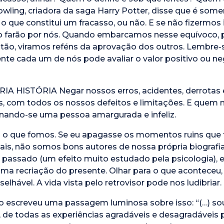
Rowling, criadora da saga Harry Potter, disse que é som
 o que constitui um fracasso, ou não. E se não fizermos
, o farão por nós. Quando embarcamos nesse equívoco,
ntão, viramos reféns da aprovação dos outros. Lembre-
nte cada um de nós pode avaliar o valor positivo ou n
 HISTÓRIA Negar nossos erros, acidentes, derrotas 
 com todos os nossos defeitos e limitações. E quem n
ornando-se uma pessoa amargurada e infeliz.
 o que fomos. Se eu apagasse os momentos ruins que t
is, não somos bons autores de nossa própria biografi
passado (um efeito muito estudado pela psicologia),
uma recriação do presente. Olhar para o que aconteceu,
lhável. A vida vista pelo retrovisor pode nos ludibriar.
io escreveu uma passagem luminosa sobre isso: “(…) sou
, de todas as experiências agradáveis e desagradáveis p