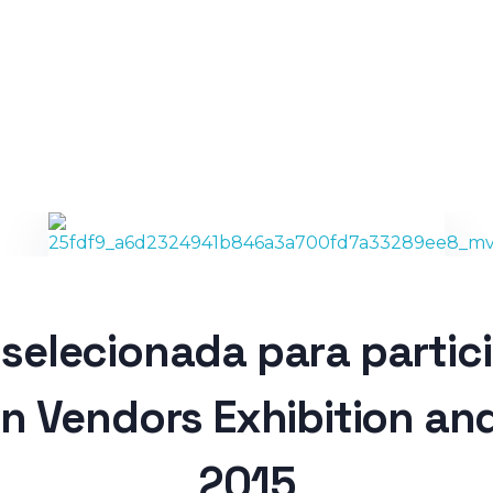
Login
é selecionada para partic
 Vendors Exhibition an
2015