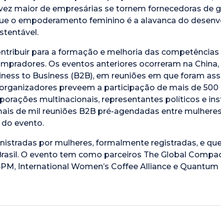
z maior de empresárias se tornem fornecedoras de gov
e o empoderamento feminino é a alavanca do desenvo
tentável.
ontribuir para a formação e melhoria das competências 
compradores. Os eventos anteriores ocorreram na China
siness to Business (B2B), em reuniões em que foram as
organizadores preveem a participação de mais de 500 pa
porações multinacionais, representantes políticos e ins
ais de mil reuniões B2B pré-agendadas entre mulheres
 do evento.
istradas por mulheres, formalmente registradas, e q
rasil. O evento tem como parceiros The Global Comp
, BPM, International Women’s Coffee Alliance e Quantum