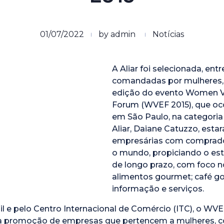
01/07/2022
by
admin
Notícias
A Aliar foi selecionada, en
comandadas por mulheres, p
edição do evento Women Ve
Forum (WVEF 2015), que oco
em São Paulo, na categoria 
Aliar, Daiane Catuzzo, esta
empresárias com comprador
o mundo, propiciando o es
de longo prazo, com foco n
alimentos gourmet; café go
informação e serviços.
l e pelo Centro Internacional de Comércio (ITC), o WV
a a promoção de empresas que pertencem a mulheres, c