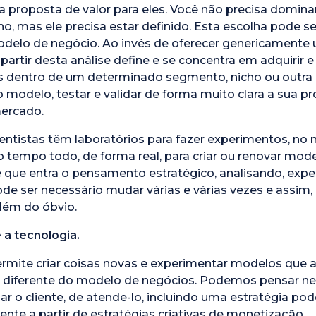
uma proposta de valor para eles. Você não precisa domi
ho, mas ele precisa estar definido. Esta escolha pode 
modelo de negócio. Ao invés de oferecer genericamente 
partir desta análise define e se concentra em adquirir e 
s dentro de um determinado segmento, nicho ou outra 
 modelo, testar e validar de forma muito clara a sua pr
ercado.
ntistas têm laboratórios para fazer experimentos, no
tempo todo, de forma real, para criar ou renovar mod
 que entra o pensamento estratégico, analisando, expe
pode ser necessário mudar várias e várias vezes e assim
além do óbvio.
a tecnologia.
permite criar coisas novas e experimentar modelos que 
 diferente do modelo de negócios. Podemos pensar ne
r o cliente, de atende-lo, incluindo uma estratégia pod
iente a partir de estratégias criativas de monetização.