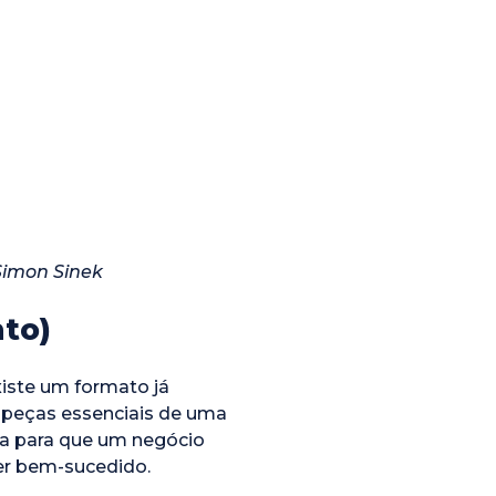
Simon Sinek
to)
xiste um formato já
s peças essenciais de uma
da para que um negócio
ser bem-sucedido.