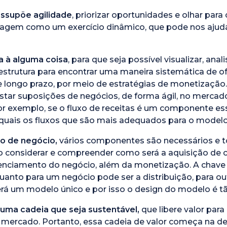
ssupõe agilidade
, priorizar oportunidades e olhar para 
gem como um exercício dinâmico, que pode nos ajuda
a à alguma coisa
, para que seja possível visualizar, ana
trutura para encontrar uma maneira sistemática de ofer
e longo prazo, por meio de estratégias de monetização. 
testar suposições de negócios, de forma ágil, no mercad
or exemplo, se o fluxo de receitas é um componente e
r quais os fluxos que são mais adequados para o modelo
lo de negócio,
vários componentes são necessários e t
o considerar e compreender como será a aquisição de cl
enciamento do negócio, além da monetização. A chave 
quanto para um negócio pode ser a distribuição, para ou
rá um modelo único e por isso o design do modelo é t
r uma cadeia que seja sustentável,
que libere valor para
 mercado. Portanto, essa cadeia de valor começa na d