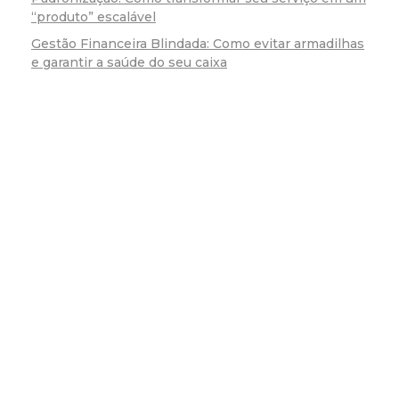
“produto” escalável
Gestão Financeira Blindada: Como evitar armadilhas
e garantir a saúde do seu caixa
Fo
(54)