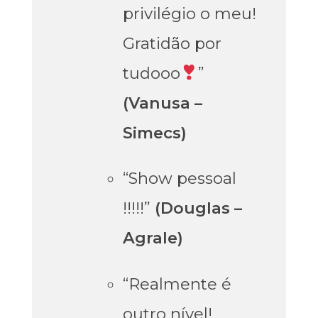
privilégio o meu!
Gratidão por
tudooo
”
(Vanusa –
Simecs)
“Show pessoal
!!!!!”
(Douglas –
Agrale)
“Realmente é
outro nível!